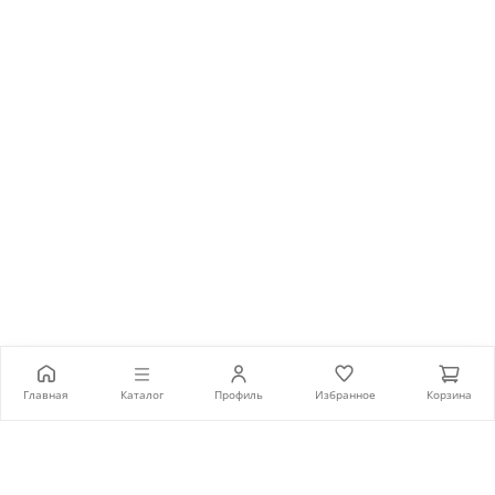
52 990 ₽
Главная
Каталог
Профиль
Избранное
Корзина
В корзину
Каталог