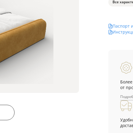
Все характ
Паспорт 
Инструкц
Более
от пр
Подро
Удобн
достав