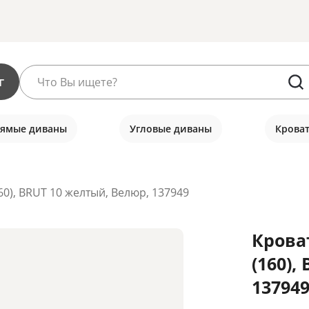
г
ямые диваны
Угловые диваны
Крова
60), BRUT 10 желтый, Велюр, 137949
Крова
(160),
137949