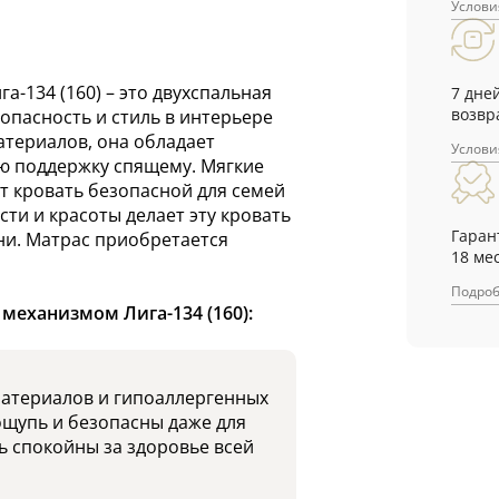
Услови
-134 (160) – это двухспальная
7 дне
возвр
зопасность и стиль в интерьере
атериалов, она обладает
Услови
ю поддержку спящему. Мягкие
ют кровать безопасной для семей
сти и красоты делает эту кровать
Гаран
ни. Матрас приобретается
18 ме
Подро
механизмом Лига-134 (160):
материалов и гипоаллергенных
ощупь и безопасны даже для
ь спокойны за здоровье всей