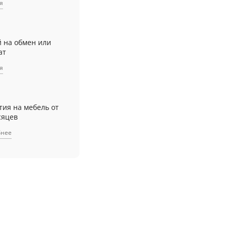
я
й на обмен или
ат
я
тия на мебель от
сяцев
бнее