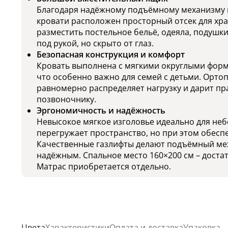
Благодаря надёжному подъёмному механизму н
кровати расположен просторный отсек для хр
разместить постельное бельё, одеяла, подушки
под рукой, но скрыто от глаз.
Безопасная конструкция и комфорт
Кровать выполнена с мягкими округлыми форма
что особенно важно для семей с детьми. Орто
равномерно распределяет нагрузку и дарит п
позвоночнику.
Эргономичность и надёжность
Невысокое мягкое изголовье идеально для неб
перегружает пространство, но при этом обесп
Качественные газлифты делают подъёмный ме
надёжным. Спальное место 160×200 см – достат
Матрас приобретается отдельно.
Цвета
Характеристики
Оплата и доставка
Упаковка