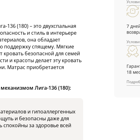
Услови
-136 (180) – это двухспальная
7 дне
возвр
зопасность и стиль в интерьере
атериалов, она обладает
Услови
ю поддержку спящему. Мягкие
ют кровать безопасной для семей
сти и красоты делает эту кровать
Гаран
ни. Матрас приобретается
18 ме
Подро
механизмом Лига-136 (180):
материалов и гипоаллергенных
ощупь и безопасны даже для
ь спокойны за здоровье всей