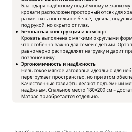
Благодаря надёжному подъёмному механизму н
кровати расположен просторный отсек для хр
разместить постельное бельё, одеяла, подушки
под рукой, но скрыто от глаз.
Безопасная конструкция и комфорт
Кровать выполнена с мягкими округлыми форма
что особенно важно для семей с детьми. Орто
равномерно распределяет нагрузку и дарит п
позвоночнику.
Эргономичность и надёжность
Невысокое мягкое изголовье идеально для неб
перегружает пространство, но при этом обесп
Качественные газлифты делают подъёмный ме
надёжным. Спальное место 180×200 см – достат
Матрас приобретается отдельно.
Цвета
Характеристики
Оплата и доставка
Упаковка