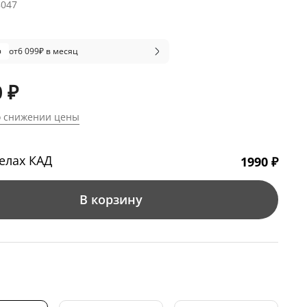
8047
от
6 099
₽ в месяц
 ₽
о снижении цены
елах КАД
1990 ₽
В корзину