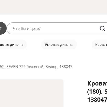
г
ямые диваны
Угловые диваны
Крова
80), SEVEN 729 бежевый, Велюр, 138047
Крова
(180),
138047