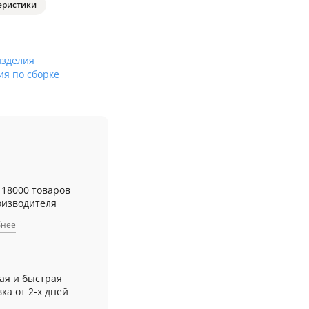
еристики
изделия
ия по сборке
 18000 товаров
оизводителя
бнее
ая и быстрая
ка от 2-х дней