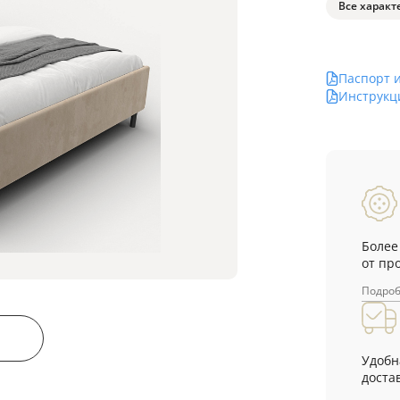
Все характ
Паспорт 
Инструкц
Более
от пр
Подро
Удобн
достав