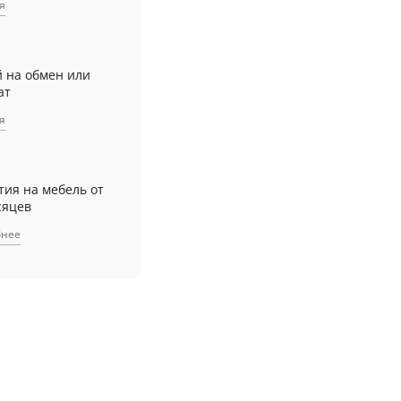
я
й на обмен или
ат
я
тия на мебель от
сяцев
бнее