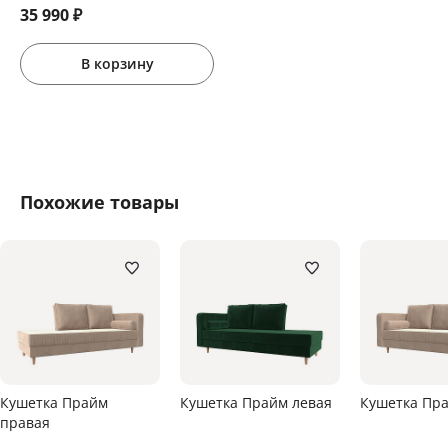
35 990
₽
В корзину
Похожие товары
Кушетка Прайм
Кушетка Прайм левая
Кушетка Пра
правая