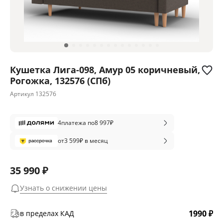
Кушетка Лига-098, Амур 05 коричневый,
Рогожка, 132576 (СПб)
Артикул
132576
4
платежа по
8 997
₽
от
3 599
₽ в месяц
35 990 ₽
Узнать о снижении цены
1990 ₽
в пределах КАД