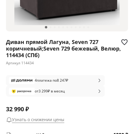
Диван прямой Лагуна, Seven 727
коричневый;Seven 729 бежевый, Велюр,
114434 (СПб)
Артикул
114434
4
платежа по
8 247
₽
от
3 299
₽ в месяц
32 990 ₽
Узнать о снижении цены