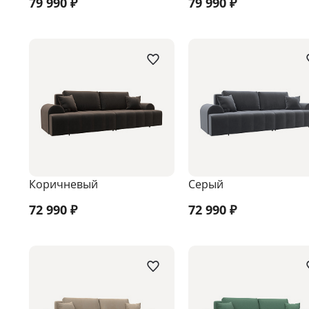
79 990
₽
79 990
₽
Коричневый
Серый
72 990
₽
72 990
₽