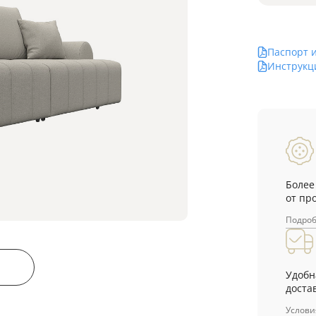
Паспорт 
Инструкц
Более
от пр
Подро
Удобн
достав
Услови