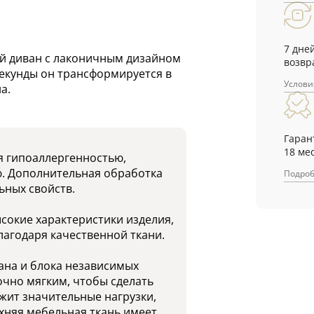
7 дне
й диван с лаконичным дизайном
возвр
екунды он трансформируется в
Услови
а.
Гаран
18 ме
я гипоаллергенностью,
ю. Дополнительная обработка
Подро
ьных свойств.
сокие характеристики изделия,
лагодаря качественной ткани.
ана и блока независимых
очно мягким, чтобы сделать
жит значительные нагрузки,
хняя мебельная ткань имеет