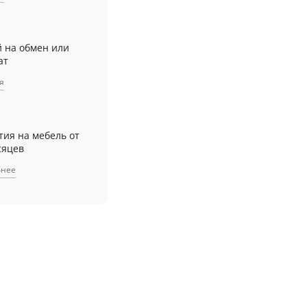
й на обмен или
ат
я
тия на мебель от
сяцев
бнее