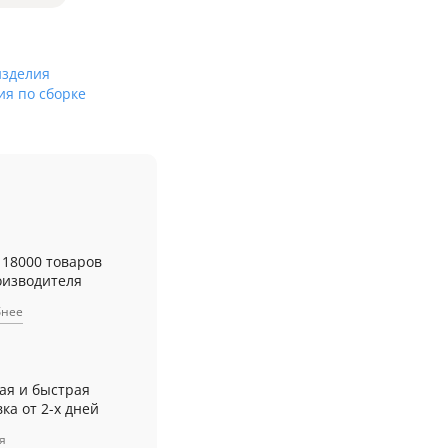
изделия
ия по сборке
 18000 товаров
оизводителя
бнее
ая и быстрая
ка от 2-х дней
я