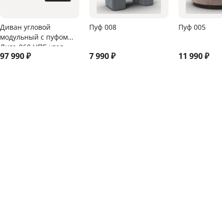
Диван угловой
Пуф 008
Пуф 005
модульный с пуфом
Лига-060 НПБ угол
97 990
₽
7 990
₽
11 990
₽
универсальный