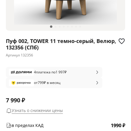
Пуф 002, TOWER 11 темно-серый, Велюр,
132356 (СПб)
Артикул
132356
4
платежа по
1 997
₽
от
799
₽ в месяц
7 990 ₽
Узнать о снижении цены
1990 ₽
в пределах КАД