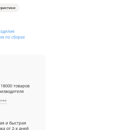
еристики
изделия
ия по сборке
 18000 товаров
оизводителя
бнее
ая и быстрая
ка от 2-х дней