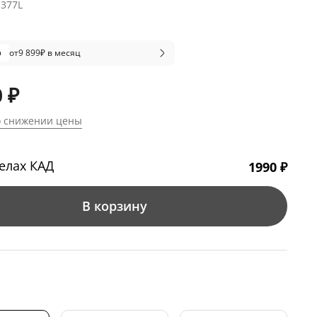
1377L
от
9 899
₽ в месяц
 ₽
о снижении цены
елах КАД
1990 ₽
В корзину