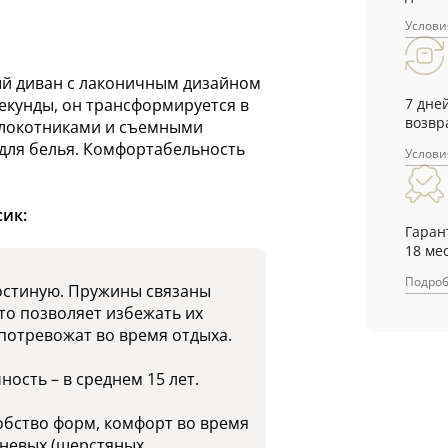
Услови
ый диван с лаконичным дизайном
7 дне
екунды, он трансформируется в
возвр
длокотниками и съемными
для белья. Комфортабельность
Услови
сик:
Гаран
18 ме
Подро
гостиную. Пружины связаны
то позволяет избежать их
 потревожат во время отдыха.
ость – в среднем 15 лет.
обство форм, комфорт во время
аневых (шерстяных,