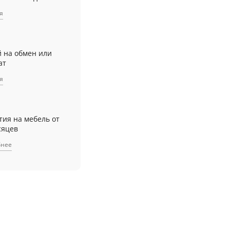
я
й на обмен или
ат
я
тия на мебель от
сяцев
бнее