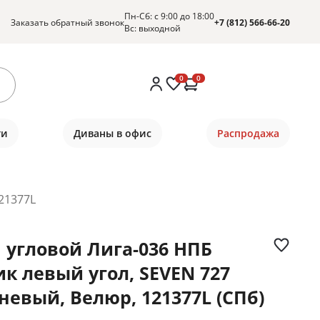
Пн-Сб: с 9:00 до 18:00
Заказать обратный звонок
+7 (812) 566-66-20
Вс: выходной
0
0
ти
Диваны в офис
Распродажа
21377L
 угловой Лига-036 НПБ
ик левый угол, SEVEN 727
невый, Велюр, 121377L (СПб)