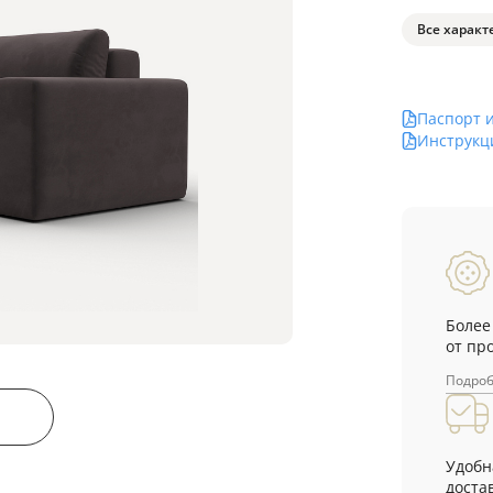
Все характ
Паспорт 
Инструкц
Более
от пр
Подро
Удобн
достав