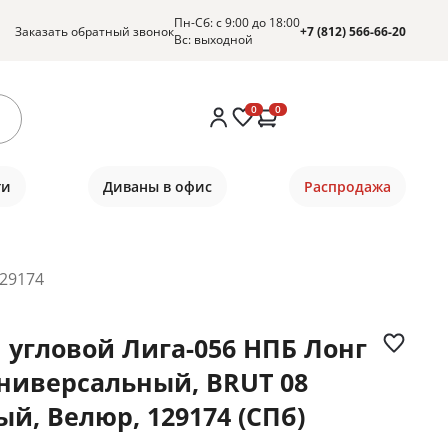
Пн-Сб: с 9:00 до 18:00
Заказать обратный звонок
+7 (812) 566-66-20
Вс: выходной
0
0
ти
Диваны в офис
Распродажа
129174
 угловой Лига-056 НПБ Лонг
универсальный, BRUT 08
ый, Велюр, 129174 (СПб)