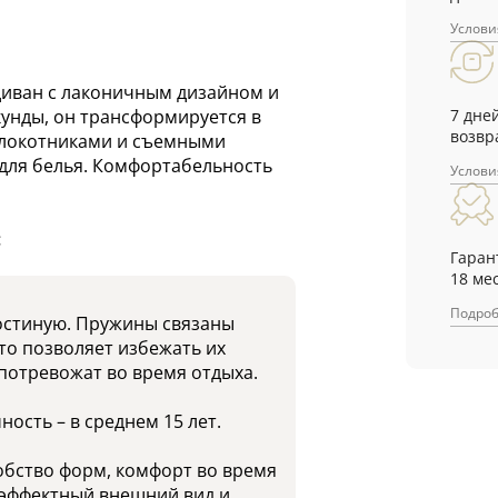
Услови
диван с лаконичным дизайном и
7 дне
унды, он трансформируется в
возвр
длокотниками и съемными
для белья. Комфортабельность
Услови
:
Гаран
18 ме
Подро
гостиную. Пружины связаны
то позволяет избежать их
 потревожат во время отдыха.
ость – в среднем 15 лет.
обство форм, комфорт во время
 эффектный внешний вид и