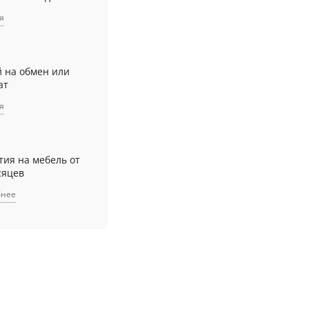
я
й на обмен или
ат
я
тия на мебель от
сяцев
бнее