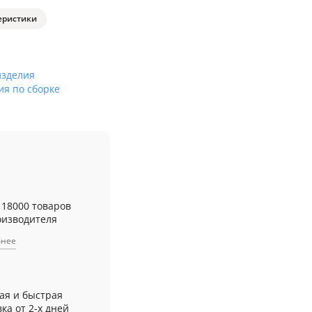
еристики
изделия
ия по сборке
 18000 товаров
оизводителя
бнее
ая и быстрая
ка от 2-х дней