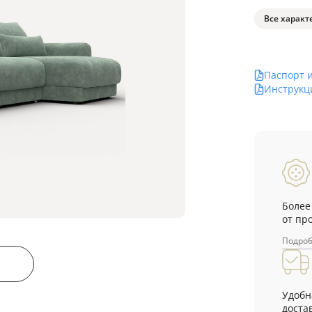
Все характ
Паспорт 
Инструкц
Более
от пр
Подро
Удобн
достав