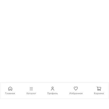
95 990 ₽
Главная
Каталог
Профиль
Избранное
Корзина
В корзину
Каталог