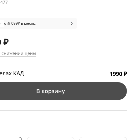
8477
от
9 099
₽ в месяц
 ₽
о снижении цены
елах КАД
1990 ₽
В корзину