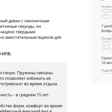
Услови
нный диван с лаконичным
7 дне
итанные секунды, он
возвр
снащено твердыми
но вместительным ящиком для
Услови
9 НПБ:
Гаран
18 ме
Подро
гостиную. Пружины связаны
то позволяет избежать их
 потревожат во время отдыха.
ость – в среднем 15 лет.
обство форм, комфорт во время
 эффектный внешний вид и