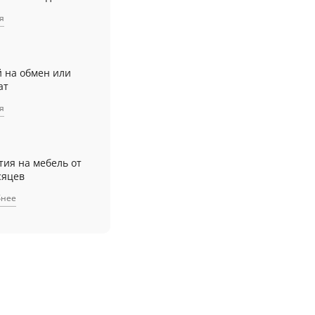
я
й на обмен или
ат
я
тия на мебель от
сяцев
бнее