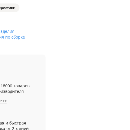
еристики
изделия
ия по сборке
 18000 товаров
оизводителя
бнее
ая и быстрая
ка от 2-х дней