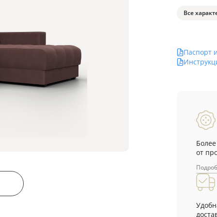
Все характ
Паспорт 
Инструкц
Более
от пр
Подро
Удобн
достав