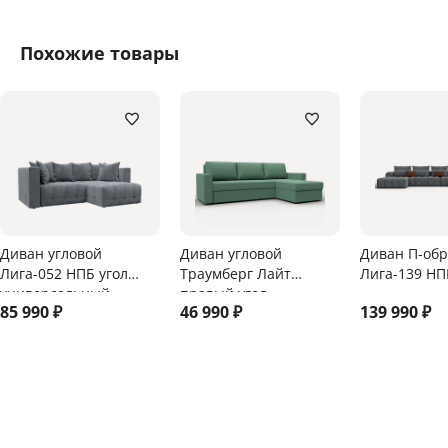
Похожие товары
Диван угловой
Диван угловой
Диван П-об
Лига-052 НПБ угол
Траумберг Лайт
Лига-139 НП
универсальный
правый угол
85 990
₽
46 990
₽
139 990
₽