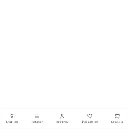
46 990 ₽
Главная
Каталог
Профиль
Избранное
Корзина
В корзину