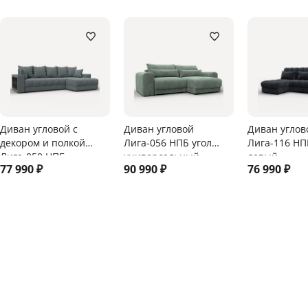
Диван угловой с
Диван угловой
Диван углов
декором и полкой
Лига-056 НПБ угол
Лига-116 НП
Лига-050 НПБ
универсальный
левый
77 990
₽
90 990
₽
76 990
₽