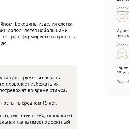
Услови
айном. Боковины изделия слегка
зайн дополняется небольшими
7 дне
возвр
гко трансформируется в кровать.
ом.
Услови
Гаран
18 ме
гостиную. Пружины связаны
Подро
то позволяет избежать их
 потревожат во время отдыха.
ость – в среднем 15 лет.
ных, синтетических, хлопковых)
ельная ткань имеет эффектный