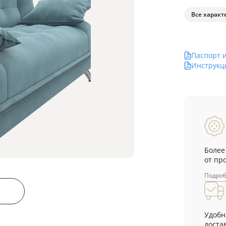
Все характ
Паспорт 
Инструкц
Более
от пр
Подро
Удобн
достав