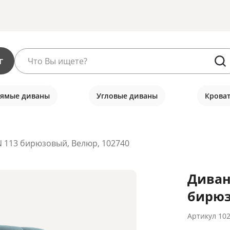
г
ямые диваны
Угловые диваны
Крова
N 113 бирюзовый, Велюр, 102740
Диван
бирюз
Артикул
10