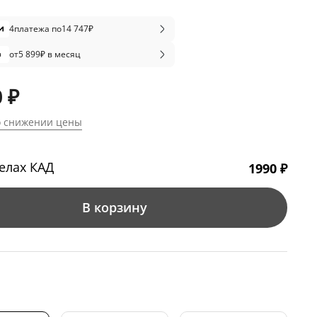
4
платежа по
14 747
₽
от
5 899
₽ в месяц
 ₽
о снижении цены
елах КАД
1990 ₽
В корзину