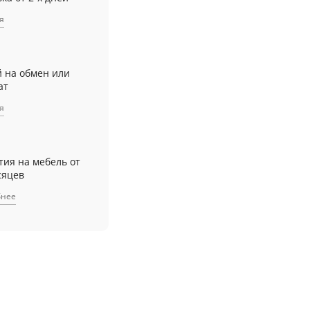
я
й на обмен или
ат
я
тия на мебель от
сяцев
бнее