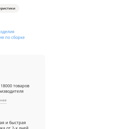
еристики
изделия
ия по сборке
 18000 товаров
оизводителя
бнее
ая и быстрая
ка от 2-х дней