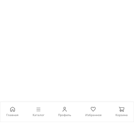
72 990 ₽
Главная
Каталог
Профиль
Избранное
Корзина
В корзину
Каталог