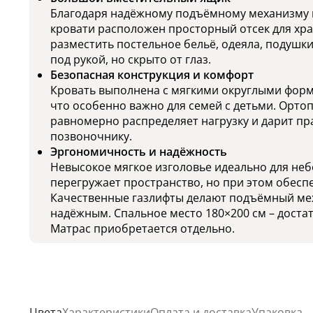
Благодаря надёжному подъёмному механизму н
кровати расположен просторный отсек для хр
разместить постельное бельё, одеяла, подушки
под рукой, но скрыто от глаз.
Безопасная конструкция и комфорт
Кровать выполнена с мягкими округлыми форма
что особенно важно для семей с детьми. Орто
равномерно распределяет нагрузку и дарит п
позвоночнику.
Эргономичность и надёжность
Невысокое мягкое изголовье идеально для неб
перегружает пространство, но при этом обесп
Качественные газлифты делают подъёмный ме
надёжным. Спальное место 180×200 см – достат
Матрас приобретается отдельно.
Цвета
Характеристики
Оплата и доставка
Упаковка