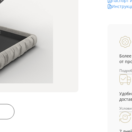
Паспорт 
Инструкц
Более
от пр
Подро
Удобн
достав
Услови
7 дне