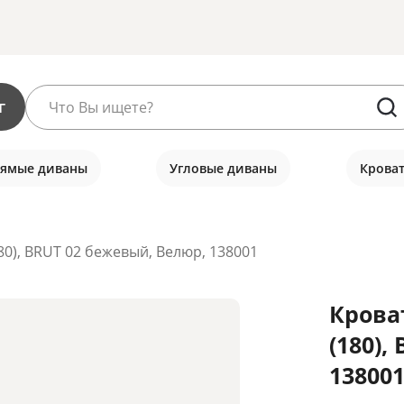
г
ямые диваны
Угловые диваны
Крова
80), BRUT 02 бежевый, Велюр, 138001
Крова
(180),
138001