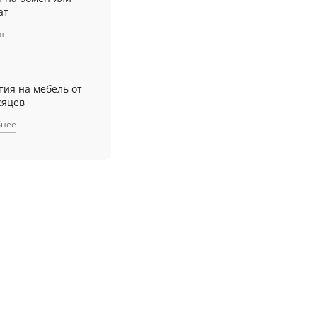
ат
я
тия на мебель от
сяцев
бнее