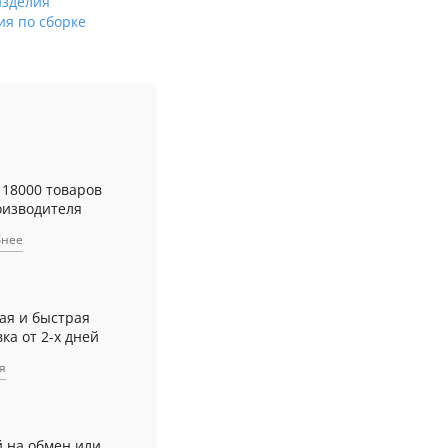
изделия
ия по сборке
 18000 товаров
оизводителя
бнее
ая и быстрая
ка от 2-х дней
я
й на обмен или