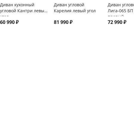
Диван кухонный
Диван угловой
Диван углов
угловой Кантри левый
Карелия левый угол
Лига-065 БП
угол
правый
60 990
₽
81 990
₽
72 990
₽